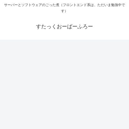
サーバーとソフトウェアのごった煮（フロントエンド系は、ただいま勉強中で
す）
すたっくおーばーふろー