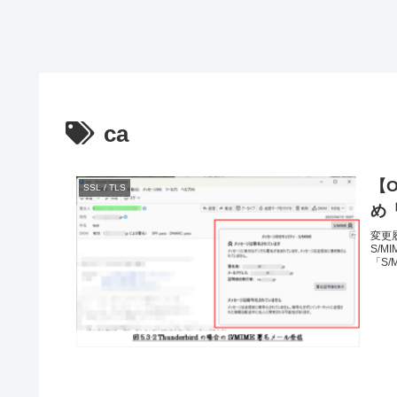
ca
【O
SSL / TLS
め
変更履
S/
「S/