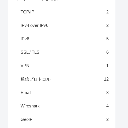
TCP/IP
2
IPv4 over IPv6
2
IPv6
5
SSL / TLS
6
VPN
1
通信プロトコル
12
Email
8
Wireshark
4
GeoIP
2