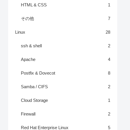
HTML & CSS
1
その他
7
Linux
28
ssh & shell
2
Apache
4
Postfix & Dovecot
8
Samba / CIFS
2
Cloud Storage
1
Firewall
2
Red Hat Enterprise Linux
5