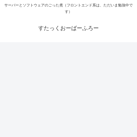
サーバーとソフトウェアのごった煮（フロントエンド系は、ただいま勉強中で
す）
すたっくおーばーふろー