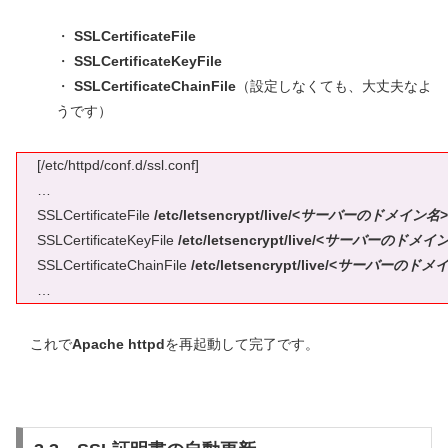
・
SSLCertificateFile
・
SSLCertificateKeyFile
・
SSLCertificateChainFile
（設定しなくても、大丈夫なよ
うです）
[/etc/httpd/conf.d/ssl.conf]
…
SSLCertificateFile
/etc/letsencrypt/live/<
サーバーのドメイン名
>
SSLCertificateKeyFile
/etc/letsencrypt/live/<
サーバーのドメイ
SSLCertificateChainFile
/etc/letsencrypt/live/<
サーバーのドメ
…
これで
Apache httpd
を再起動して完了です。