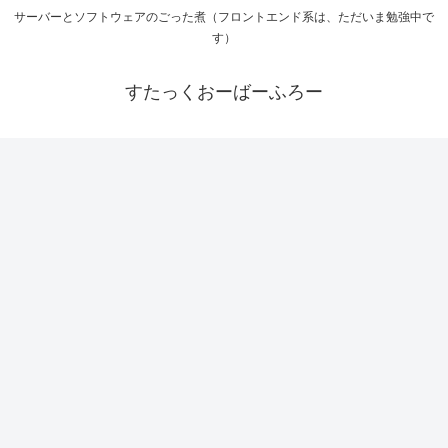
サーバーとソフトウェアのごった煮（フロントエンド系は、ただいま勉強中で
す）
すたっくおーばーふろー