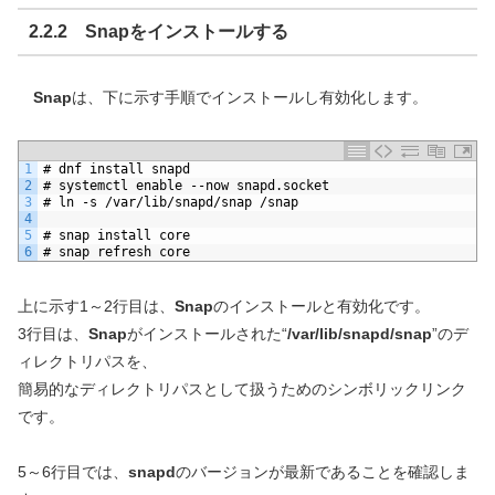
2.2.2 Snapをインストールする
Snap
は、下に示す手順でインストールし有効化します。
1
# dnf install snapd
2
# systemctl enable --now snapd.socket
3
# ln -s /var/lib/snapd/snap /snap
4
5
# snap install core
6
# snap refresh core
上に示す1～2行目は、
Snap
のインストールと有効化です。
3行目は、
Snap
がインストールされた“
/var/lib/snapd/snap
”のデ
ィレクトリパスを、
簡易的なディレクトリパスとして扱うためのシンボリックリンク
です。
5～6行目では、
snapd
のバージョンが最新であることを確認しま