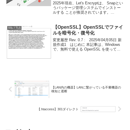
2025年現在、Let's Encryptは、 Snapとい
うパッケージ管理システムでインストー
ルする ことが推奨されています。
2025/11/20現在、では、インストールは
できたものの、 certbotによるSSLサーバ
ー証明書の発行に...
【OpenSSL】OpenSSLでファイ
SSL / TLS
ルを暗号化・復号化
変更履歴 Rev. 0.7 : 2025年04月05日 新
規作成1 はじめに 本記事は、Windows
で、無料で使える OpenSSL を使っての
ファイルの暗号化について 整理したもの
です。 似たようなソフトウェアに、
PGP（Pretty...
【LAN内の機器】LANに繋がっている不審機器の
検知と遮断
【.htaccess】301ダイレクト