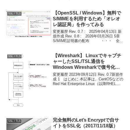
り、 サブドメインのサーバー証明書を削
除しなければならなくなりました。 本記
事は、その時の記...
【OpenSSL / Windows】無料で
SSL / TLS
S/MIMEを利用するため「オレオ
レ認証局」を作ってみる
変更履歴 Rev. 0.7 : 2025年04月13日 新
規作成 Rev. 0.8 : 2026年03月26日 5章
S/MIME証明書の配布 ・・・ 全面
見直し メールソフトで扱う時は、
「S/MIME証明書＋中間CA証明書」を マ
ージし...
【Wireshark】 Linuxでキャプチ
SSL / TLS
ャーしたSSL/TSL通信を
Windows Wiresharkで復号化す
る
変更履歴 2023年09月12日 Rev. 0.7新規作
成 1 はじめに 本記事は、CentOSなどの
Red Hat Enterprise Linux（以降RHELと
略す）系Linuxで キャプチャーした
HTTPS、SMTPS、POP3Sな...
完全無料のLet’s Encryptで自サ
SSL / TLS
イトをSSL化（2017/11/18版）