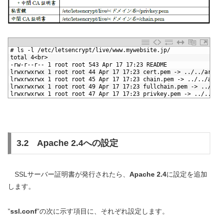
1
# ls -l /etc/letsencrypt/live/www.mywebsite.jp/
2
total 4<br>
3
-rw-r--r-- 1 root root 543 Apr 17 17:23 README
4
lrwxrwxrwx 1 root root 44 Apr 17 17:23 cert.pem -> ../../arc
5
lrwxrwxrwx 1 root root 45 Apr 17 17:23 chain.pem -> ../../arc
6
lrwxrwxrwx 1 root root 49 Apr 17 17:23 fullchain.pem -> ../..
7
lrwxrwxrwx 1 root root 47 Apr 17 17:23 privkey.pem -> ../../a
3.2 Apache 2.4への設定
SSLサーバー証明書が発行されたら、
Apache 2.4
に設定を追加
します。
”
ssl.conf
”の次に示す項目に、それぞれ設定します。