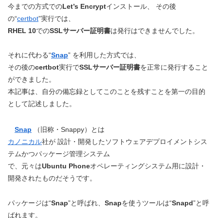
今までの方式での
Let’s Encrypt
インストール、 その後
の“
certbot
”実行では、
RHEL 10
での
SSLサーバー証明書
は発行はできませんでした。
それに代わる“
Snap
” を利用した方式では、
その後の
certbot
実行で
SSLサーバー証明書
を正常に発行すること
ができました。
本記事は、自分の備忘録としてこのことを残すことを第一の目的
として記述しました。
Snap
（旧称・Snappy）とは
カノニカル
社が 設計・開発したソフトウェアデプロイメントシス
テムかつパッケージ管理システム
で、元々は
Ubuntu Phone
オペレーティングシステム用に設計・
開発されたものだそうです。
パッケージは“
Snap
”と呼ばれ、
Snap
を使うツールは“
Snapd
”と呼
ばれます。