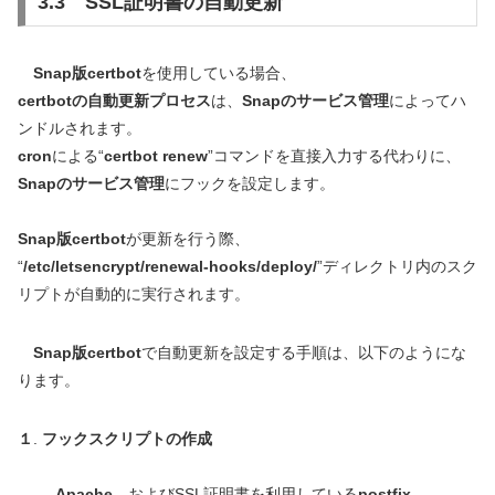
3.3 SSL証明書の自動更新
Snap版certbot
を使用している場合、
certbotの自動更新プロセス
は、
Snapのサービス管理
によってハ
ンドルされます。
cron
による“
certbot renew
”コマンドを直接入力する代わりに、
Snapのサービス管理
にフックを設定します。
Snap版certbot
が更新を行う際、
“
/etc/letsencrypt/renewal-hooks/deploy/
”ディレクトリ内のスク
リプトが自動的に実行されます。
Snap版certbot
で自動更新を設定する手順は、以下のようにな
ります。
１
.
フックスクリプトの作成
Apache
、およびSSL証明書を利用している
postfix
、