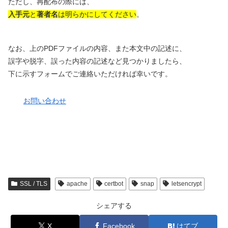
ただし、再配布の際には、
入手元
と
著者名
は明らかにしてください
。
なお、上のPDFファイルの内容、また本文中の記述に、
誤字や脱字、誤った内容の記述など見つかりましたら、
下に示すフォームでご連絡いただければ幸いです。
お問い合わせ
SSL / TLS
apache
certbot
snap
letsencrypt
シェアする
X
Facebook
はてブ