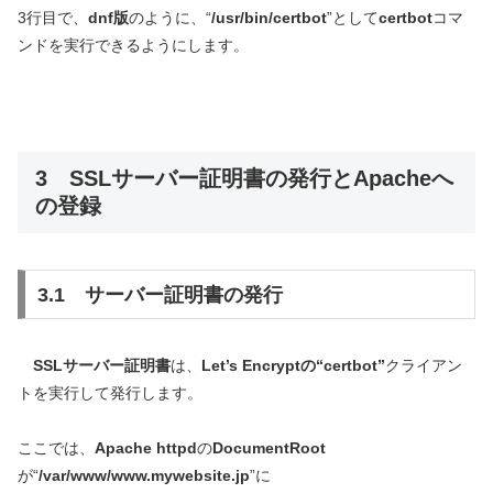
3行目で、
dnf版
のように、“
/usr/bin/certbot
”として
certbot
コマ
ンドを実行できるようにします。
3 SSLサーバー証明書の発行とApacheへ
の登録
3.1 サーバー証明書の発行
SSLサーバー証明書
は、
Let’s Encryptの“certbot”
クライアン
トを実行して発行します。
ここでは、
Apache httpd
の
DocumentRoot
が“
/var/www/www.mywebsite.jp
”に