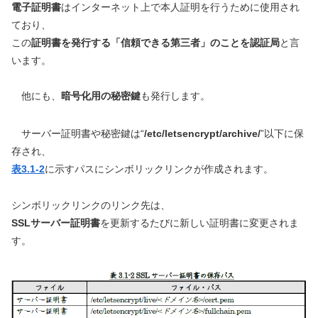
電子証明書
はインターネット上で本人証明を行うために使用され
ており、
この
証明書を発行する「信頼できる第三者」のことを認証局
と言
います。
他にも、
暗号化用の秘密鍵
も発行します。
サーバー証明書や秘密鍵は“
/etc/letsencrypt/archive/
”以下に保
存され、
表3.1-2
に示すパスにシンボリックリンクが作成されます。
シンボリックリンクのリンク先は、
SSLサーバー証明書
を更新するたびに新しい証明書に変更されま
す。