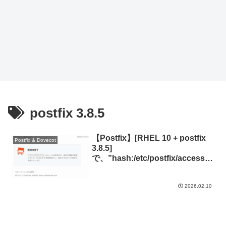
postfix 3.8.5
【Postfix】[RHEL 10 + postfix
Postfix & Dovecot
3.8.5]
で、”hash:/etc/postfix/access is
unavailable. unsupported
dictionary”のエラー
2026.02.10