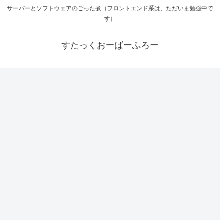
サーバーとソフトウェアのごった煮（フロントエンド系は、ただいま勉強中で
す）
すたっくおーばーふろー