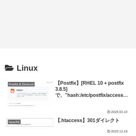
Linux
【Postfix】[RHEL 10 + postfix
Postfix & Dovecot
3.8.5]
で、”hash:/etc/postfix/access is
unavailable. unsupported
dictionary”のエラー
2026.02.10
【.htaccess】301ダイレクト
Apache
2025.12.19