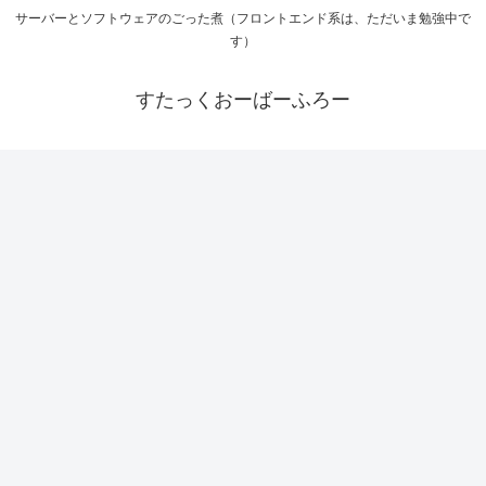
サーバーとソフトウェアのごった煮（フロントエンド系は、ただいま勉強中で
す）
すたっくおーばーふろー