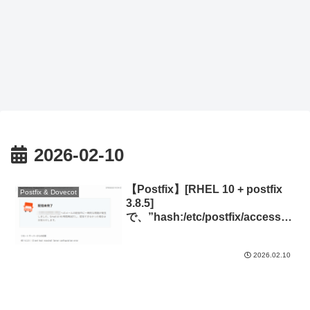
2026-02-10
【Postfix】[RHEL 10 + postfix
Postfix & Dovecot
3.8.5]
で、”hash:/etc/postfix/access is
unavailable. unsupported
dictionary”のエラー
2026.02.10