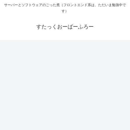
サーバーとソフトウェアのごった煮（フロントエンド系は、ただいま勉強中で
す）
すたっくおーばーふろー