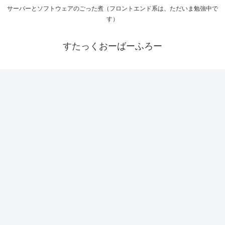
サーバーとソフトウェアのごった煮（フロントエンド系は、ただいま勉強中で
す）
すたっくおーばーふろー