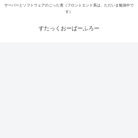
サーバーとソフトウェアのごった煮（フロントエンド系は、ただいま勉強中で
す）
すたっくおーばーふろー